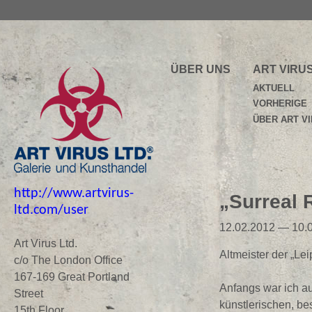
ÜBER UNS
ART VIRU
AKTUELL
VORHERIGE
ÜBER ART V
http://www.artvirus-
„Surreal 
ltd.com/user
12.02.2012 — 10.
Art Virus Ltd.
Altmeister der „Le
c/o The London Office
167-169 Great Portland
Anfangs war ich a
Street
künstlerischen, be
15th Floor