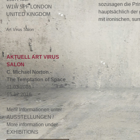
sozusagen die Pri
W1W 5PF LONDON
hauptsächlich der
UNITED KINGDOM
mit ironischen, s
Art Virus Salon
AKTUELL ART VIRUS
SALON
C. Michael Norton -
The Temptation of Space
11.03.2016 -
15.12.2016
Mehr Informationen unter
AUSSTELLUNGEN /
More information under
EXHIBITIONS