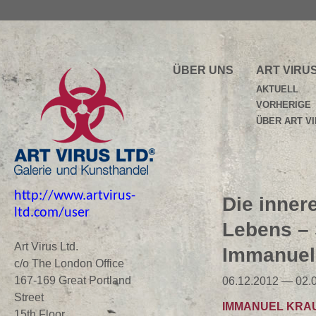
ÜBER UNS
ART VIRU
AKTUELL
VORHERIGE
ÜBER ART V
http://www.artvirus-
Die inner
ltd.com/user
Lebens – 
Art Virus Ltd.
Immanuel
c/o The London Office
167-169 Great Portland
06.12.2012 — 02.
Street
IMMANUEL KRA
15th Floor