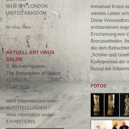
W1W 5PF LONDON
Immanuel Kraus ve
UNITED KINGDOM
zweites Leben schen
Diese Verwandlung 
entstandenen sogen
Art Virus Salon
Erscheinung wie in
Bronzearbeiten. I
die dem Betrachter
AKTUELL ART VIRUS
„Schiller und Goet
SALON
Kunstpreises der 
C. Michael Norton -
darauf die Silberme
The Temptation of Space
11.03.2016 -
FOTOS
15.12.2016
Mehr Informationen unter
AUSSTELLUNGEN /
More information under
EXHIBITIONS