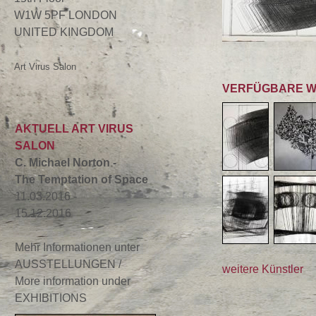
W1W 5PF LONDON
UNITED KINGDOM
Art Virus Salon
VERFÜGBARE 
AKTUELL ART VIRUS
SALON
C. Michael Norton -
The Temptation of Space
11.03.2016 -
15.12.2016
Mehr Informationen unter
AUSSTELLUNGEN /
weitere Künstler
More information under
EXHIBITIONS