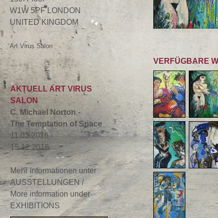
W1W 5PF LONDON
UNITED KINGDOM
Art Virus Salon
VERFÜGBARE 
AKTUELL ART VIRUS
SALON
C. Michael Norton -
The Temptation of Space
11.03.2016 -
15.12.2016
Mehr Informationen unter
AUSSTELLUNGEN /
More information under
EXHIBITIONS