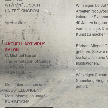
W1W 5PF LONDON
Wir zeigen bei Art 
UNITED KINGDOM
Arbeiten.Nobuyoshi 
kultureller Exporta
40 Jahren begann s
Art Virus Salon
veröffentlichte. 
Kunst zu machen.
AKTUELL ART VIRUS
Bárbara Allende Gi
SALON
geboren. Sie war e
C. Michael Norton -
sie hat auch eine 
The Temptation of Space
Illustrationen.
11.03.2016 -
15.12.2016
Wir zeigen Fotoarb
Sammlung Eingang
Mehr Informationen unter
gehört.
AUSSTELLUNGEN /
More information under
EXHIBITIONS