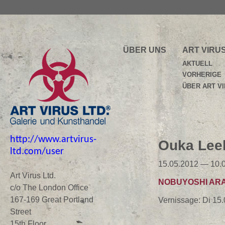
ÜBER UNS
ART VIRU
AKTUELL
VORHERIGE
ÜBER ART V
http://www.artvirus-
Ouka Leel
ltd.com/user
15.05.2012 — 10.
Art Virus Ltd.
NOBUYOSHI ARA
c/o The London Office
167-169 Great Portland
Vernissage: Di 15
Street
15th Floor