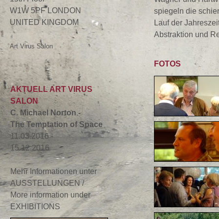
W1W 5PF LONDON
spiegeln die schie
UNITED KINGDOM
Lauf der Jahreszei
Abstraktion und R
Art Virus Salon
FOTOS
AKTUELL ART VIRUS
SALON
C. Michael Norton -
The Temptation of Space
11.03.2016 -
15.12.2016
Mehr Informationen unter
AUSSTELLUNGEN /
More information under
EXHIBITIONS