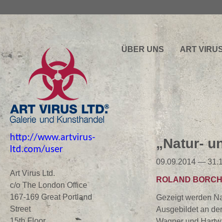
ÜBER UNS
ART VIRU
http://www.artvirus-
„Natur- u
ltd.com/user
09.09.2014 — 31.
Art Virus Ltd.
ROLAND BORC
c/o The London Office
167-169 Great Portland
Gezeigt werden Nat
Street
Ausgebildet an der
15th Floor
Wagner und Hartwi