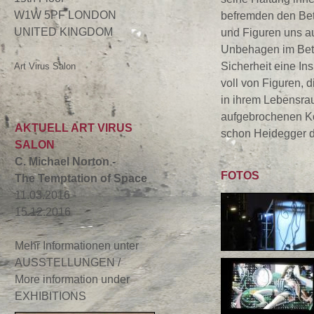
W1W 5PF LONDON
befremden den Betr
UNITED KINGDOM
und Figuren uns a
Unbehagen im Betra
Sicherheit eine In
Art Virus Salon
voll von Figuren, d
in ihrem Lebensrau
aufgebrochenen Kö
AKTUELL ART VIRUS
schon Heidegger d
SALON
C. Michael Norton -
FOTOS
The Temptation of Space
11.03.2016 -
15.12.2016
Mehr Informationen unter
AUSSTELLUNGEN /
More information under
EXHIBITIONS