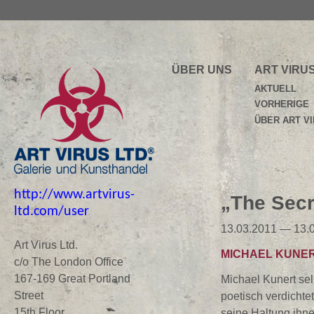
ÜBER UNS
ART VIRU
AKTUELL
VORHERIGE
ÜBER ART V
http://www.artvirus-
„The Secr
ltd.com/user
13.03.2011 — 13.
Art Virus Ltd.
MICHAEL KUNE
c/o The London Office
167-169 Great Portland
Michael Kunert sel
Street
poetisch verdichte
15th Floor
seine Haltung ihne