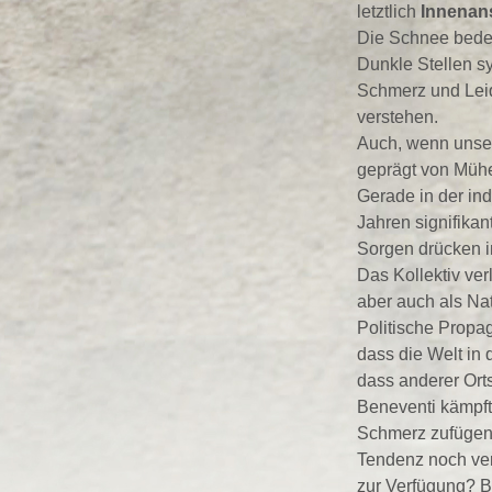
letztlich
Innenan
Die Schnee bedec
Dunkle Stellen s
Schmerz und Leid.
verstehen.
Auch, wenn unser
geprägt von Mühe,
Gerade in der in
Jahren signifik
Sorgen drücken i
Das Kollektiv ver
aber auch als Na
Politische Propa
dass die Welt in 
dass anderer Ort
Beneventi kämpft
Schmerz zufügen
Tendenz noch ver
zur Verfügung? Be