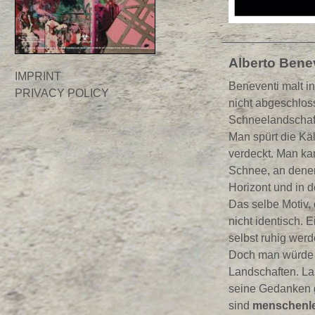
Alberto Bene
IMPRINT
Beneventi malt in
PRIVACY POLICY
nicht abgeschlos
Schneelandschaft
Man spürt die Kä
verdeckt. Man ka
Schnee, an denen
Horizont und in de
Das selbe Motiv, 
nicht identisch. 
selbst ruhig werd
Doch man würde B
Landschaften. La
seine Gedanken g
sind
menschenl