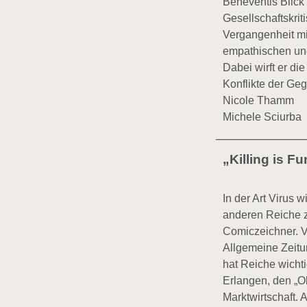
Beneventis Blick
Gesellschaftskri
Vergangenheit mi
empathischen un
Dabei wirft er di
Konflikte der Ge
Nicole Thamm
Michele Sciurba
„Killing is F
In der Art Virus 
anderen Reiche ze
Comiczeichner. Vo
Allgemeine Zeitu
hat Reiche wicht
Erlangen, den „Ol
Marktwirtschaft.